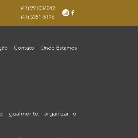
(47) 991034042
(47) 3351-5195
ção
Contato
Onde Estamos
e, igualmente, organizar o